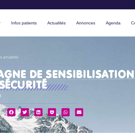
r
Infos patients
Actualités
Annonces
Agenda
C
s actualités
GNE DE SENSIBILISATION
SÉCURITÉ
é