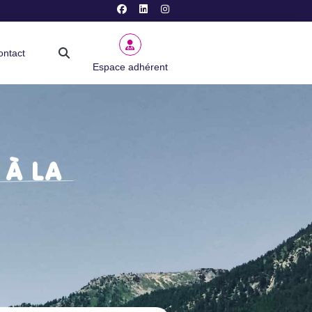
ontact
Espace adhérent
 À LA