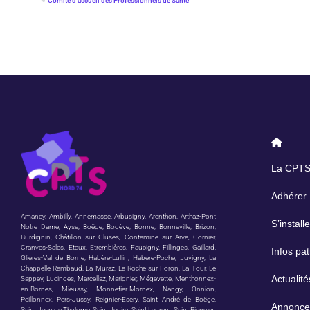
Comité d’accueil des Professionnels de Santé
La CPT
Adhérer
Amancy, Ambilly, Annemasse, Arbusigny, Arenthon, Arthaz-Pont
S’installe
Notre Dame, Ayse, Boëge, Bogève, Bonne, Bonneville, Brizon,
Burdignin, Châtillon sur Cluses, Contamine sur Arve, Cornier,
Cranves-Sales, Etaux, Etrembières, Faucigny, Fillinges, Gaillard,
Infos pat
Glières-Val de Borne, Habère-Lullin, Habère-Poche, Juvigny, La
Chappelle-Rambaud, La Muraz, La Roche-sur-Foron, La Tour, Le
Actualité
Sappey, Lucinges, Marcellaz, Marignier, Mégevette, Menthonnex-
en-Bornes, Mieussy, Monnetier-Mornex, Nangy, Onnion,
Peillonnex, Pers-Jussy, Reignier-Esery, Saint André de Boëge,
Annonce
Saint Jean de Tholome, Saint Jeoire, Saint Laurent, Saint Pierre en