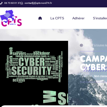
06 73 60 01 37
contact[@]cpts-nord74.fr
La CPTS
Adhérer
S’installe
Retour à toutes le
CAMPA
CYBER
Catégorie :
Non class
Partager l’article :