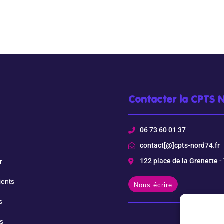
Contacter la CPTS 
S
06 73 60 01 37
contact[@]cpts-nord74.fr
122 place de la Grenette 
r
ients
Nous écrire
s
s